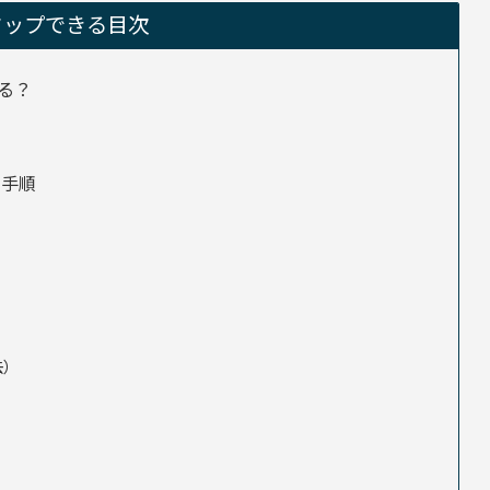
タップできる目次
る？
け手順
去）