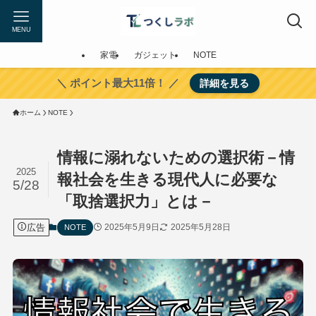
MENU
家電
ガジェット
NOTE
＼ ポイント最大11倍！ ／
詳細を見る
ホーム
NOTE
情報に溺れないための選択術－情
2025
報社会を生きる現代人に必要な
5/28
「取捨選択力」とは－
広告
2025年5月9日
2025年5月28日
NOTE