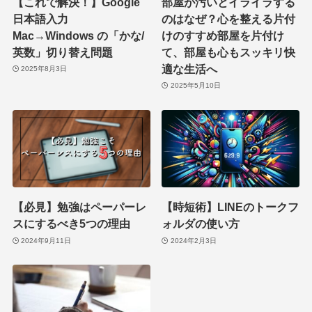
【これで解決！】Google
部屋が汚いとイライラする
日本語入力
のはなぜ？心を整える片付
Mac→Windows の「かな/
けのすすめ部屋を片付け
英数」切り替え問題
て、部屋も心もスッキリ快
適な生活へ
2025年8月3日
2025年5月10日
【必見】勉強はペーパーレ
【時短術】LINEのトークフ
スにするべき5つの理由
ォルダの使い方
2024年9月11日
2024年2月3日